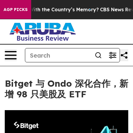
rusted With the Country’s Memory?
CBS News Reverses
AGP PICKS
Bitget 与 Ondo 深化合作，新
增 98 只美股及 ETF