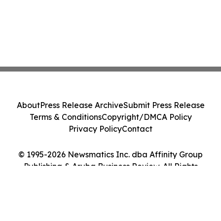
About
Press Release Archive
Submit Press Release
Terms & Conditions
Copyright/DMCA Policy
Privacy Policy
Contact
© 1995-2026 Newsmatics Inc. dba Affinity Group
Publishing & Aruba Business Review. All Rights
Reserved.
Cookie Settings / Your Privacy Choices