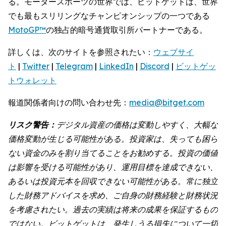
る。モータースポーツの世界では、ビットゲットは、世界
でも最もスリリングなチャンピオンシップの一つである
MotoGP™
の独占的暗号通貨取引所パートナーである。
詳しくは、次のサイトを参照されたい：
ウェブサイ
ト
|
Twitter
|
Telegram
|
LinkedIn
|
Discord
|
ビットゲッ
トウォレット
報道関係者向けの問い合わせ先：
media@bitget.com
リスク警告：
デジタル資産の価格は変動しやすく、大幅な
価格変動が生じる可能性がある。投資家は、失っても困ら
ない資金のみを割り当てることをお勧めする。投資の価値
は影響を受ける可能性があり、運用目標を達成できない、
あるいは投資元本を回収できない可能性がある。常に独立
した財務アドバイスを求め、ご自身の財務経験と財務状況
を考慮されたい。過去の実績は将来の成果を保証するもの
ではない。ビットゲットは、発生しうる損失について一切