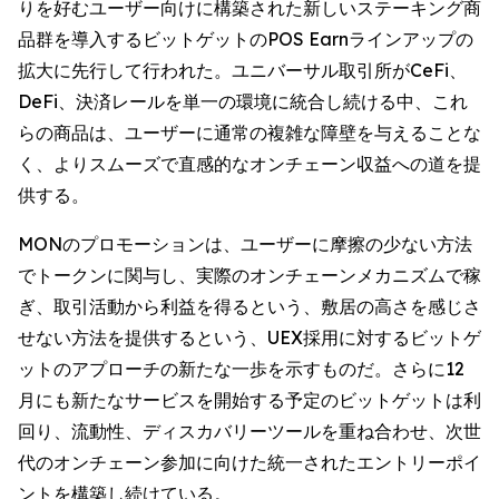
りを好むユーザー向けに構築された新しいステーキング商
品群を導入するビットゲットのPOS Earnラインアップの
拡大に先行して行われた。ユニバーサル取引所がCeFi、
DeFi、決済レールを単一の環境に統合し続ける中、これ
らの商品は、ユーザーに通常の複雑な障壁を与えることな
く、よりスムーズで直感的なオンチェーン収益への道を提
供する。
MONのプロモーションは、ユーザーに摩擦の少ない方法
でトークンに関与し、実際のオンチェーンメカニズムで稼
ぎ、取引活動から利益を得るという、敷居の高さを感じさ
せない方法を提供するという、UEX採用に対するビットゲ
ットのアプローチの新たな一歩を示すものだ。さらに12
月にも新たなサービスを開始する予定のビットゲットは利
回り、流動性、ディスカバリーツールを重ね合わせ、次世
代のオンチェーン参加に向けた統一されたエントリーポイ
ントを構築し続けている。