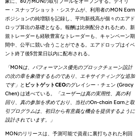
象に、80万MONの取引プールをオープンする。デイリ
ー・スナップショット・システムが、利用者のMON Earn
ポジションの純増額を記録し、平均新残高が個々のエアド
ロップ算出の基礎となる。報酬は比例配分されるため、新
規トレーダーも経験豊富なトレーダーも、キャンペーン期
間中、公平に競い合うことができる。エアドロップはイベ
ント終了後5営業日以内に配布される。
「MONは、パフォーマンス優先のブロックチェーン設計
の次の章を象徴するものであり、エキサイティングな追加
です」
と
ビットゲットCEO
のグレイシー・チェン (Gracy
Chen) は述べている。
「ユーザーは真の実用性、真の利
回り、真の参加を求めており、当社のOn-chain Earnと取
引プログラムは、初日から有意義な機会を提供するように
設計されています。」
MONのリリースは、予測可能で資産に裏打ちされた利回